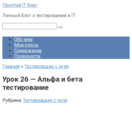
Перейти
Простой IT блог
к
Личный блог о тестировании и IT
контенту
Поиск:
Обо мне
Мои курсы
Содержание
Полезности
Главная
»
Тестировщик с нуля
Урок 26 — Альфа и бета
тестирование
Рубрика:
Тестировщик с нуля