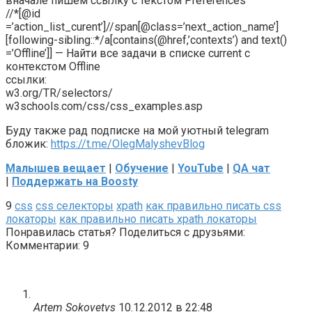
вначале пишем ссылку с текстом Preferences
//*[@id
=’action_list_curent’]//span[@class=’next_action_name’]
[following-sibling::*/a[contains(@href,’contexts’) and text()
=’Offline’]] — Найти все задачи в списке current с
контекстом Offline
ссылки:
w3.org/TR/selectors/
w3schools.com/css/css_examples.asp
Буду также рад подписке на мой уютный telegram
бложик:
https://t.me/OlegMalyshevBlog
Малышев вещает
|
Обучение
|
YouTube
|
QA чат
|
Поддержать на Boosty
9
css
css селекторы
xpath
как правильно писать css
локаторы
как правильно писать xpath локаторы
Понравилась статья? Поделиться с друзьями:
Комментарии: 9
Artem Sokovetvs
10.12.2012 в 22:48