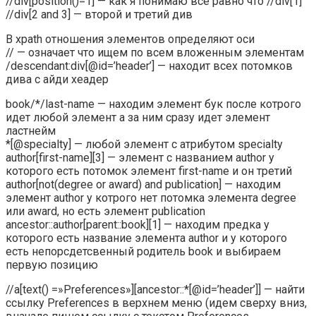
//div[position()=1] — как я понимаю все равно что //div[1]
//div[2 and 3] — второй и третий див
В xpath отношения элементов определяют оси
// — означает что ищем по всем вложенным элементам
/descendant:div[@id=’header’] — находит всех потомков
дива с айди хеадер
book/*/last-name — находим элемент бук после котрого
идет любой элемент а за ним сразу идет элемент
ластнейм
*[@specialty] — любой элемент с атрибутом specialty
author[first-name][3] — элемент с названием author у
которого есть потомок элемент first-name и он третий
author[not(degree or award) and publication] — находим
элемент author у котрого нет потомка элемента degree
или award, но есть элемент publication
ancestor::author[parent::book][1] — находим предка у
которого есть название элемента author и у которого
есть непорсдетсвенный родитель book и выбираем
первую позицию
//a[text() =»Preferences»][ancestor::*[@id=’header’]] — найти
ссылку Preferences в верхнем меню (идем сверху вниз,