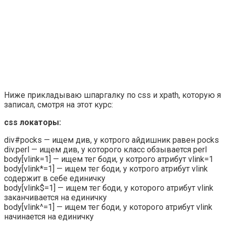
Ниже прикладываю шпаргалку по css и xpath, которую я
записал, смотря на этот курс:
css локаторы:
div#pocks — ищем див, у котрого айдишник равен pocks
div.perl — ищем див, у которого класс обзывается perl
body[vlink=1] — ищем тег боди, у котрого атрибут vlink=1
body[vlink*=1] — ищем тег боди, у котрого атрибут vlink
содержит в себе единичку
body[vlink$=1] — ищем тег боди, у которого атрибут vlink
заканчивается на единичку
body[vlink^=1] — ищем тег боди, у которого атрибут vlink
начинается на единичку