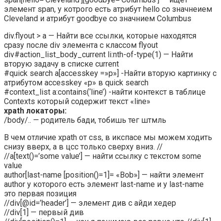
элемент span, у котрого есть атрибут hello со значнеием
Cleveland и атрибут goodbye со значнием Columbus
div.flyout > a — Найти все ссылки, которые находятся
сразу после div элемента с классом flyout
div#action_list_body_current li:nth-of-type(1) — Найти
вторую задачу в списке current
#quick search a[accesskey =»p»] -Найти вторую картинку с
атрибутом accesskey «p» в quick search
#context_list a:contains(‘line’) -найти контекст в таблице
Contexts который содержит текст «line»
xpath локаторы:
/body/.. — родитель бади, тобишь тег штмль
В чем отличие xpath от css, в икспасе мы можем ходить
снизу вверх, а в цсс только сверху вниз. //
//a[text()=’some value’] — найти ссылку с текстом some
value
author[last-name [position()=1]= «Bob»] — найти элемент
author у которого есть элемент last-name и у last-name
это первая позиция
//div[@id=’header’] — элемент див с айди хедер
//div[1] — первый див