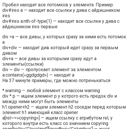
Пробел находит все потомков у элемента. Пример:
div#ires a — находит все ссылки у дива с айдишником
ires
div#ires a:nth-of-type(1) — находит все ссылки у дива с
айдишником ires первые
div >a — все дивы, у которых сразу за ними есть потомок
а
div+div — находит див который идет сразу за первым
дивом
div+a — все дивы за которыми сразу идут a
элементы(ссылки)
div ~ div — пропускает элемент за элементом
a:contains(«ggdgdgd») — находит а
На 37 минуте примеры, где можно потренькаться
*.warning — любой элемент с классом warning
div * p — ищем элемент p у котрого есть предок div и
между ними могут быть элементы
h1.opener+h2 — ищем элемент h2 соседм перед которым
элемент h1 имеющий класс opener
a[rel~=»copyring»] — ищем ссылку с атрибутом rel, у
которого внутри есть класс со значнием copyring
span[hello=’Cleveland’][goodbye=’Columbus’] — ищет