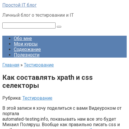
Перейти
Простой IT блог
к
Личный блог о тестировании и IT
контенту
Поиск:
Обо мне
Мои курсы
Содержание
Полезности
Главная
»
Тестирование
Как составлять xpath и css
селекторы
Рубрика:
Тестирование
В этой записи я хочу поделиться с вами Видеуроком от
портала
automated-testing.info, показывать нам все это будет
Михаил Поляруш. Вообще как правильно писать css и