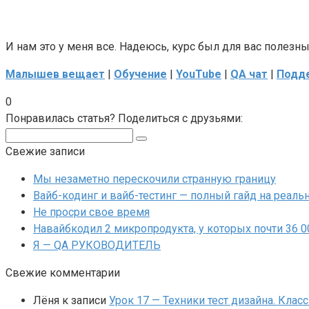
И нам это у меня все. Надеюсь, курс был для вас полезн
Малышев вещает
|
Обучение
|
YouTube
|
QA чат
|
Подде
0
Понравилась статья? Поделиться с друзьями:
Поиск:
Свежие записи
Мы незаметно перескочили странную границу
Вайб-кодинг и вайб-тестинг — полный гайд на реальн
Не просри свое время
Навайбкодил 2 микропродукта, у которых почти 36 
Я — QA РУКОВОДИТЕЛЬ
Свежие комментарии
Лёня
к записи
Урок 17 — Техники тест дизайна. Клас