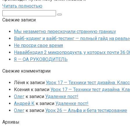
Читать полностью
Поиск:
Свежие записи
Мы незаметно перескочили странную границу
Вайб-кодинг и вайб-тестинг — полный гайд на реальн
Не просри свое время
Навайбкодил 2 микропродукта, у которых почти 36 
Я — QA РУКОВОДИТЕЛЬ
Свежие комментарии
Лёня
к записи
Урок 17 — Техники тест дизайна. Клас
Ксения
к записи
Урок 17 — Техники тест дизайна. Кл
Олег
к записи
Удаленке пост!
Андрей К
к записи
Удаленке пост!
Олег
к записи
Урок 26 — Альфа и бета тестирование
Архивы