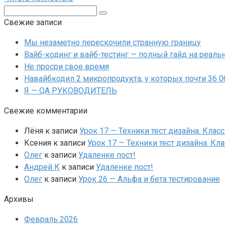
Поиск:
Свежие записи
Мы незаметно перескочили странную границу
Вайб-кодинг и вайб-тестинг — полный гайд на реальн
Не просри свое время
Навайбкодил 2 микропродукта, у которых почти 36 
Я — QA РУКОВОДИТЕЛЬ
Свежие комментарии
Лёня
к записи
Урок 17 — Техники тест дизайна. Клас
Ксения
к записи
Урок 17 — Техники тест дизайна. Кл
Олег
к записи
Удаленке пост!
Андрей К
к записи
Удаленке пост!
Олег
к записи
Урок 26 — Альфа и бета тестирование
Архивы
Февраль 2026