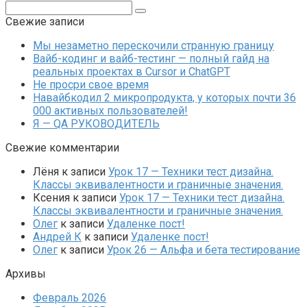
Поиск:
Свежие записи
Мы незаметно перескочили странную границу
Вайб-кодинг и вайб-тестинг — полный гайд на
реальных проектах в Cursor и ChatGPT
Не просри свое время
Навайбкодил 2 микропродукта, у которых почти 36
000 активных пользователей!
Я — QA РУКОВОДИТЕЛЬ
Свежие комментарии
Лёня
к записи
Урок 17 — Техники тест дизайна.
Классы эквивалентности и граничные значения.
Ксения
к записи
Урок 17 — Техники тест дизайна.
Классы эквивалентности и граничные значения.
Олег
к записи
Удаленке пост!
Андрей К
к записи
Удаленке пост!
Олег
к записи
Урок 26 — Альфа и бета тестирование
Архивы
Февраль 2026