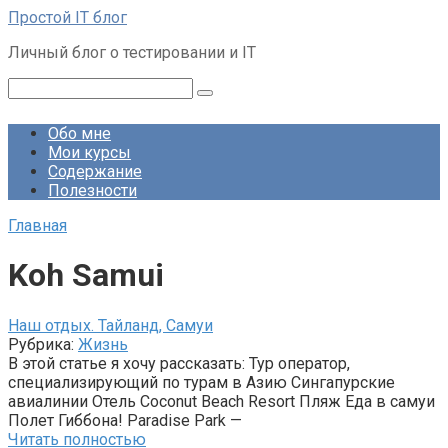
Перейти
Простой IT блог
к
Личный блог о тестировании и IT
контенту
Поиск:
Обо мне
Мои курсы
Содержание
Полезности
Главная
Koh Samui
Наш отдых. Тайланд, Самуи
Рубрика:
Жизнь
В этой статье я хочу рассказать: Тур оператор,
специализирующий по турам в Азию Сингапурские
авиалинии Отель Coconut Beach Resort Пляж Еда в самуи
Полет Гиббона! Paradise Park —
Читать полностью