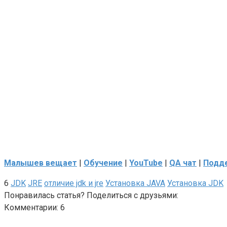
Малышев вещает
|
Обучение
|
YouTube
|
QA чат
|
Подде
6
JDK
JRE
отличие jdk и jre
Установка JAVA
Установка JDK
Понравилась статья? Поделиться с друзьями:
Комментарии: 6