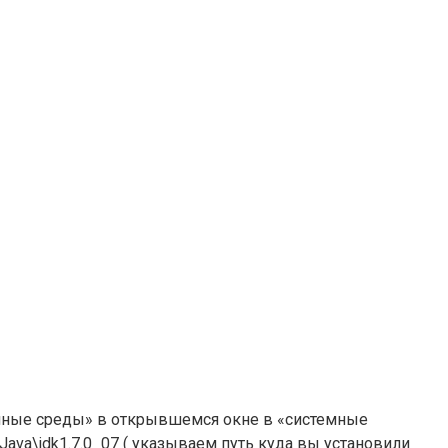
нные среды» в открывшемся окне в «системные
va\jdk1.7.0_07 ( указываем путь куда вы установили