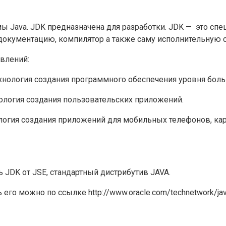
мы Java. JDK предназначена для разработки. JDK — это с
документацию, компилятор а также саму исполнительную с
влений:
 технология создания программного обеспечения уровня бол
хнология создания пользовательских приложений.
хнология создания приложений для мобильных телефонов, 
 JDK от JSE, стандартный дистрибутив JAVA.
 его можно по ссылке http://www.oracle.com/technetwork/jav