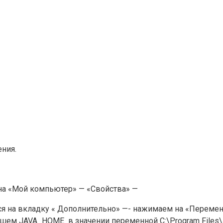
ния.
на «Мой компьютер» — «Свойства» —
я на вкладку « Дополнительно» —- нажимаем на «Переме
ем JAVA_HOME в значении переменной C:\Program Files\Ja