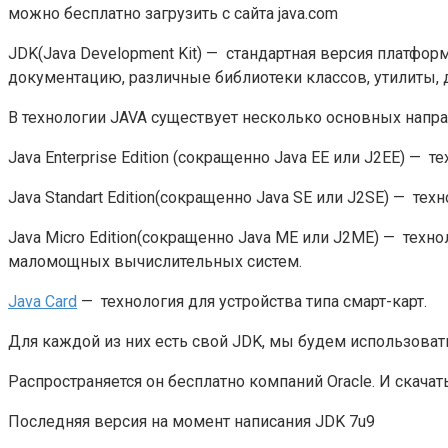
можно бесплатно загрузить с сайта java.com
JDK(Java Development Kit) — стандартная версия платфор
документацию, различные библиотеки классов, утилиты, 
В технологии JAVA существует несколько основных напра
Java Enterprise Edition (сокращенно Java EE или J2EE) —
Java Standart Edition(сокращенно Java SE или J2SE) — те
Java Micro Edition(сокращенно Java ME или J2ME) — те
маломощных вычислительных систем.
Java Card
— технология для устройства типа смарт-карт.
Для каждой из них есть свой JDK, мы будем использовать
Распространяется он бесплатно компаний Oracle. И скачать
Последняя версия на момент написания JDK 7u9