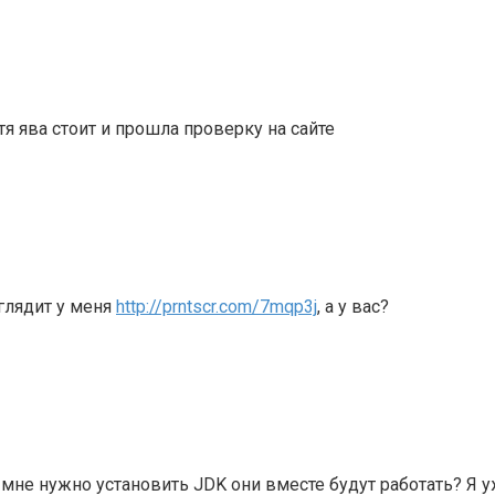
я ява стоит и прошла проверку на сайте
ыглядит у меня
http://prntscr.com/7mqp3j
, а у вас?
и мне нужно установить JDK они вместе будут работать? Я 