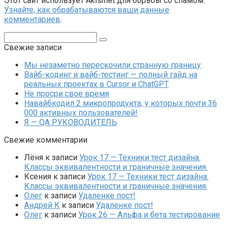
Этот сайт использует Akismet для борьбы со спамом.
Узнайте, как обрабатываются ваши данные
комментариев
.
Поиск:
Свежие записи
Мы незаметно перескочили странную границу
Вайб-кодинг и вайб-тестинг — полный гайд на
реальных проектах в Cursor и ChatGPT
Не просри свое время
Навайбкодил 2 микропродукта, у которых почти 36
000 активных пользователей!
Я — QA РУКОВОДИТЕЛЬ
Свежие комментарии
Лёня
к записи
Урок 17 — Техники тест дизайна.
Классы эквивалентности и граничные значения.
Ксения
к записи
Урок 17 — Техники тест дизайна.
Классы эквивалентности и граничные значения.
Олег
к записи
Удаленке пост!
Андрей К
к записи
Удаленке пост!
Олег
к записи
Урок 26 — Альфа и бета тестирование