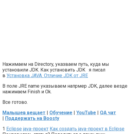
Нажимаем на Directory, указваем путь, куда мы
установили JDK. Как установить JDK я писал
в
Установка JAVA. Отличие JDK от JRE
В поле JRE name указываем напрмер JDK, далее везде
нажимаем Finish и Ok.
Все готово.
Малышев вещает
|
Обучение
|
YouTube
|
QA чат
|
Поддержать на Boosty
1
Eclipse
java-проект
Как создать java-проект в Eclipse