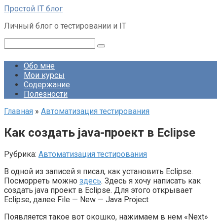
Перейти
Простой IT блог
к
Личный блог о тестировании и IT
контенту
Поиск:
Обо мне
Мои курсы
Содержание
Полезности
Главная
»
Автоматизация тестирования
Как создать java-проект в Eclipse
Рубрика:
Автоматизация тестирования
В одной из записей я писал, как установить Eclipse.
Посморреть можно
здесь
. Здесь я хочу написать как
создать java проект в Eclipse. Для этого открывает
Eclipse, далее File — New — Java Project
Появляется такое вот окошко, нажимаем в нем «Next»