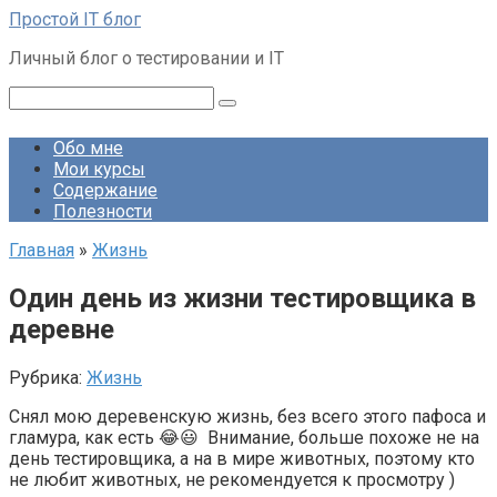
Перейти
Простой IT блог
к
Личный блог о тестировании и IT
контенту
Поиск:
Обо мне
Мои курсы
Содержание
Полезности
Главная
»
Жизнь
Один день из жизни тестировщика в
деревне
Рубрика:
Жизнь
Снял мою деревенскую жизнь, без всего этого пафоса и
гламура, как есть 😂😃 Внимание, больше похоже не на
день тестировщика, а на в мире животных, поэтому кто
не любит животных, не рекомендуется к просмотру )