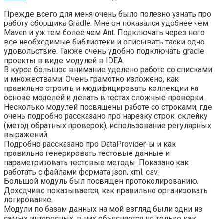
Прежде всего для меня очень было полезно узнать про
работу сборщика Gradle. Мне он показался удобнее чем
Maven и уж тем более чем Ant. Подключать через него
все необходимые библиотеки и описывать таски одно
удовольствие. Также очень удобно подключать gradle
проекты в виде модулей в IDEA.
В курсе большое внимание уделено работе со списками
и множествами. Очень грамотно изложено, как
правильно строить и модифицировать коллекции на
основе моделей и делать в тестах сложные проверки.
Несколько модулей посвящены работе со строками, где
очень подробно рассказано про нарезку строк, склейку
(метод обратных проверок), использование регулярных
выражений.
Подробно рассказано про DataProvider-ы и как
правильно генерировать тестовые данные и
параметризовать тестовые методы. Показано как
работать с файлами формата json, xml, csv.
Большой модуль был посвящен протоколированию.
Доходчиво показывается, как правильно организовать
логирование.
Модули по базам данных на мой взгляд были одни из
самых интересных, в них объясняется не только как