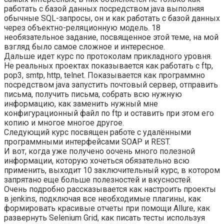
работать с базой данных посредством java выполняя
обычные SQL-запросы, он и как работать с базой данных
через объектно-реляционную модель. 18
необязательное задание, посвященное этой теме, на мой
взгляд было самое сложное и интересное.
Дальше идет курс по протоколам прикладного уровня.
Не реальных проектах показывается как работать с ftp,
pop3, smtp, http, telnet. Показывается как программно
посредством java запустить почтовый сервер, отправить
письма, получить письма, собрать всю нужную
информацию, как заменить нужный мне
конфигурационный файл по ftp и оставить при этом его
копию и многое многое другое.
Следующий курс посвящен работе с удалёнными
программными интерфейсами SOAP и REST.
И вот, когда уже получено оочень много полезной
информации, которую хочеться обязательно всю
применить, выходит 10 заключительный курс, в котором
запрятано еще больше полезноcтей и вкусностей.
Очень подробно рассказывается как настроить проекты
в jenkins, подключая все необходимые плагины, как
формировать красивые отчеты при помощи Allure, как
развернуть Selenium Grid, как писать тесты используя