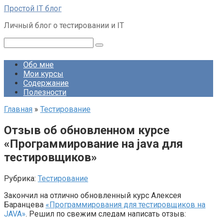
Перейти
Простой IT блог
к
Личный блог о тестировании и IT
контенту
Поиск:
Обо мне
Мои курсы
Содержание
Полезности
Главная
»
Тестирование
Отзыв об обновленном курсе
«Программирование на java для
тестировщиков»
Рубрика:
Тестирование
Закончил на отлично обновленный курс Алексея
Баранцева
«Программирования для тестировщиков на
JAVA»
. Решил по свежим следам написать отзыв: