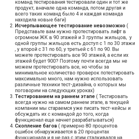
команд тестирования тестировали один и тот же
продукт, вначале одна команда, потом другая и
всего таких команд было 4 и каждая команда
находила новые баги)
Исчерпывающее тестирование невозможно
(
Представьте вам нужно протестировать лифт в
огромном ЖК в 90 этажей и 3 группы жильцов, у
одной группы жильцов есть доступ с 1 по 30 этажи
, у второй с 31 по 60, у третьей с 61 по 90. Вы
можете протестировать все 90 этажей, а если их
этажей будет 900? Поэтому почти всегда мы не
можем протестировать все, но чтобы за
минимальное количество проверок потестировать
максимально много, нам нужно использовать
различные техники тест-дизайна, о которых мы
поговорим на следующих уроках)
Тестированием на раннем этапе
( Тестировать
всегда нужно на самом раннем этапе, в текущей
компании мы стараемся уже писать тест-кейсы и
обсуждать их с командой до того, когда
функционал еще начнет разрабатываться)
Скопление багов
( примерно 80 процентов
ошибок обнаруживается в 20 процентах
функционала и я не раз с этим сталкивался на