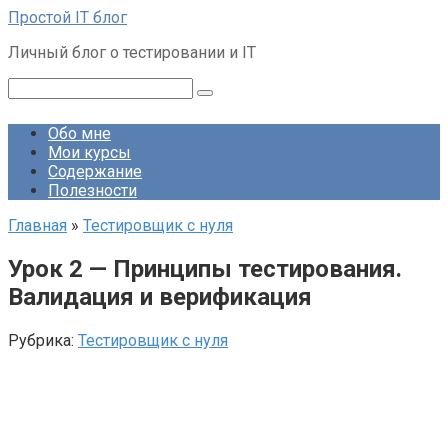
Перейти
Простой IT блог
к
Личный блог о тестировании и IT
контенту
Поиск:
Обо мне
Мои курсы
Содержание
Полезности
Главная
»
Тестировщик с нуля
Урок 2 — Принципы тестирования.
Валидация и верификация
Рубрика:
Тестировщик с нуля