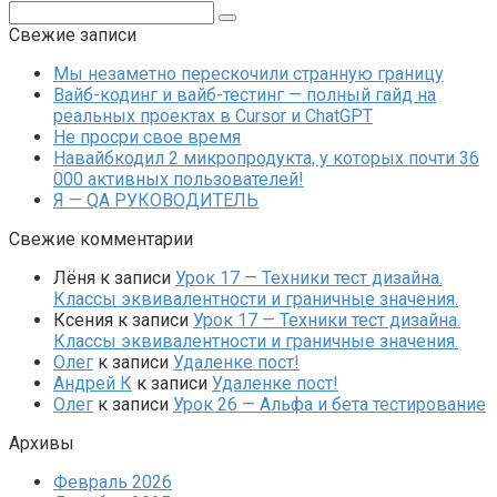
Поиск:
Свежие записи
Мы незаметно перескочили странную границу
Вайб-кодинг и вайб-тестинг — полный гайд на
реальных проектах в Cursor и ChatGPT
Не просри свое время
Навайбкодил 2 микропродукта, у которых почти 36
000 активных пользователей!
Я — QA РУКОВОДИТЕЛЬ
Свежие комментарии
Лёня
к записи
Урок 17 — Техники тест дизайна.
Классы эквивалентности и граничные значения.
Ксения
к записи
Урок 17 — Техники тест дизайна.
Классы эквивалентности и граничные значения.
Олег
к записи
Удаленке пост!
Андрей К
к записи
Удаленке пост!
Олег
к записи
Урок 26 — Альфа и бета тестирование
Архивы
Февраль 2026