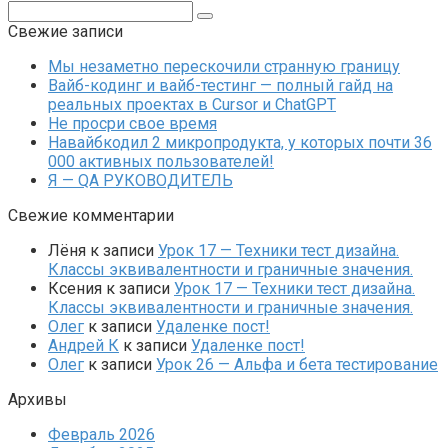
Поиск:
Свежие записи
Мы незаметно перескочили странную границу
Вайб-кодинг и вайб-тестинг — полный гайд на
реальных проектах в Cursor и ChatGPT
Не просри свое время
Навайбкодил 2 микропродукта, у которых почти 36
000 активных пользователей!
Я — QA РУКОВОДИТЕЛЬ
Свежие комментарии
Лёня
к записи
Урок 17 — Техники тест дизайна.
Классы эквивалентности и граничные значения.
Ксения
к записи
Урок 17 — Техники тест дизайна.
Классы эквивалентности и граничные значения.
Олег
к записи
Удаленке пост!
Андрей К
к записи
Удаленке пост!
Олег
к записи
Урок 26 — Альфа и бета тестирование
Архивы
Февраль 2026