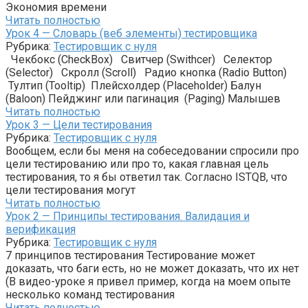
Экономия времени
Читать полностью
Урок 4 — Словарь (веб элементы) тестировщика
Рубрика:
Тестировщик с нуля
Чекбокс (CheckBox) Свитчер (Swithcer) Селектор
(Selector) Скролл (Scroll) Радио кнопка (Radio Button)
Тултип (Tooltip) Плейсхолдер (Placeholder) Балун
(Baloon) Пейджинг или пагинация (Paging) Малышев
Читать полностью
Урок 3 — Цели тестирования
Рубрика:
Тестировщик с нуля
Вообщем, если бы меня на собеседовании спросили про
цели тестированию или про то, какая главная цель
тестирования, то я бы ответил так. Согласно ISTQB, что
цели тестирования могут
Читать полностью
Урок 2 — Принципы тестирования. Валидация и
верификация
Рубрика:
Тестировщик с нуля
7 принципов тестирования Тестирование может
доказать, что баги есть, но не может доказать, что их нет
(В видео-уроке я привел пример, когда на моем опыте
несколько команд тестирования
Читать полностью