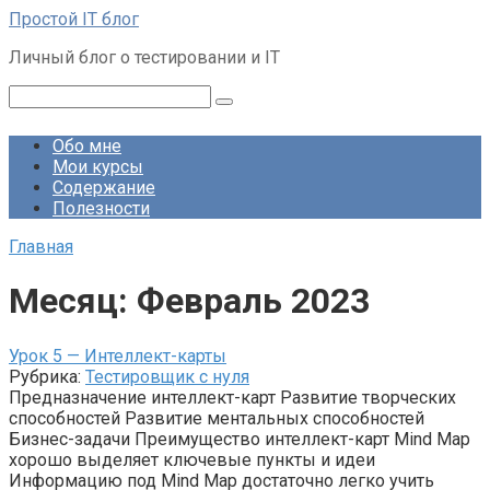
Перейти
Простой IT блог
к
Личный блог о тестировании и IT
контенту
Поиск:
Обо мне
Мои курсы
Содержание
Полезности
Главная
Месяц:
Февраль 2023
Урок 5 — Интеллект-карты
Рубрика:
Тестировщик с нуля
Предназначение интеллект-карт Развитие творческих
способностей Развитие ментальных способностей
Бизнес-задачи Преимущество интеллект-карт Mind Map
хорошо выделяет ключевые пункты и идеи
Информацию под Mind Map достаточно легко учить