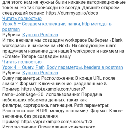
для этого нам не нужны были никакие авторизационные
токены. Но так происходи не всегда. Давайте откроем
следующий сервис https://dummyapi.io/docs
Читать полностью
Урок 5 — Создаем коллекции, папки, http методы в
postman
Рубрика:
Курс по Postman
И так, вначале мы создадим workspace Выберем «Blank
workspace» и нажмем на «Next» На следующем шаге
придумаем название для нашей workspace и нажмем на
«Create» Теперь создадим нашу
Читать полностью
Урок 4 — Query, Path, Body параметры, headers в postman
Рубрика:
Курс по Postman
Query параметры: Расположение: В конце URL после
знака ?. Формат: Ключ-значение, разделенные &.
Пример: https://api.example.com/users?
name=John&age=30. Использование: Передача
небольших объемов данных, таких как
фильтры, сортировка, пагинация. Path параметры:
Расположение: В URL между слэшами /. Формат: Ключ-
значение, без разделения.
Пример: https://api.example.com/users/123.
Использование: Определение конкретного