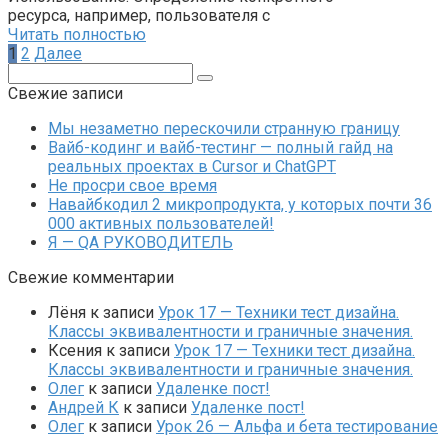
ресурса, например, пользователя с
Читать полностью
Пагинация
1
2
Далее
записей
Поиск:
Свежие записи
Мы незаметно перескочили странную границу
Вайб-кодинг и вайб-тестинг — полный гайд на
реальных проектах в Cursor и ChatGPT
Не просри свое время
Навайбкодил 2 микропродукта, у которых почти 36
000 активных пользователей!
Я — QA РУКОВОДИТЕЛЬ
Свежие комментарии
Лёня
к записи
Урок 17 — Техники тест дизайна.
Классы эквивалентности и граничные значения.
Ксения
к записи
Урок 17 — Техники тест дизайна.
Классы эквивалентности и граничные значения.
Олег
к записи
Удаленке пост!
Андрей К
к записи
Удаленке пост!
Олег
к записи
Урок 26 — Альфа и бета тестирование