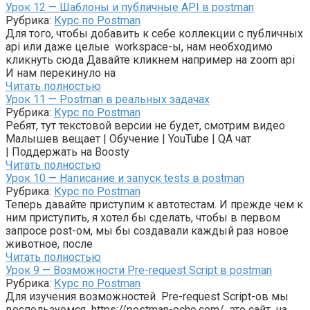
Урок 12 — Шаблоны и публичные API в postman
Рубрика:
Курс по Postman
Для того, чтобы добавить к себе коллекции с публичных
api или даже целые workspace-ы, нам необходимо
кликнуть сюда Давайте кликнем например на zoom api
И нам перекинуло на
Читать полностью
Урок 11 — Postman в реальных задачах
Рубрика:
Курс по Postman
Ребят, тут текстовой версии не будет, смотрим видео
Малышев вещает | Обучение | YouTube | QA чат
| Поддержать на Boosty
Читать полностью
Урок 10 — Написание и запуск tests в postman
Рубрика:
Курс по Postman
Теперь давайте приступим к автотестам. И прежде чем к
ним приступить, я хотел бы сделать, чтобы в первом
запросе post-ом, мы бы создавали каждый раз новое
животное, после
Читать полностью
Урок 9 — Возможности Pre-request Script в postman
Рубрика:
Курс по Postman
Для изучения возможностей Pre-request Script-ов мы
воспользуемся https://postman-echo.com/, это сайт, на