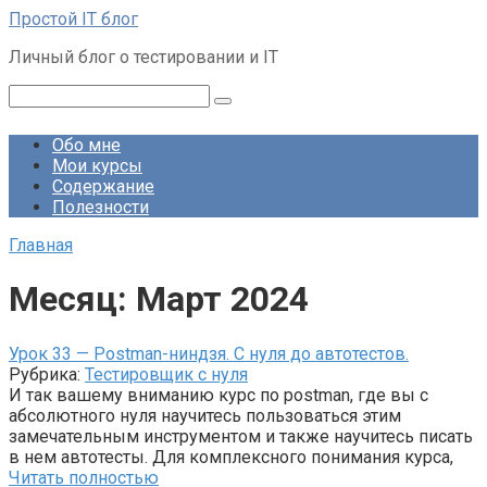
Перейти
Простой IT блог
к
Личный блог о тестировании и IT
контенту
Поиск:
Обо мне
Мои курсы
Содержание
Полезности
Главная
Месяц:
Март 2024
Урок 33 — Postman-ниндзя. С нуля до автотестов.
Рубрика:
Тестировщик с нуля
И так вашему вниманию курс по postman, где вы с
абсолютного нуля научитесь пользоваться этим
замечательным инструментом и также научитесь писать
в нем автотесты. Для комплексного понимания курса,
Читать полностью