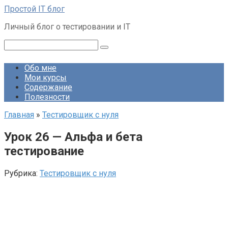
Перейти
Простой IT блог
к
Личный блог о тестировании и IT
контенту
Поиск:
Обо мне
Мои курсы
Содержание
Полезности
Главная
»
Тестировщик с нуля
Урок 26 — Альфа и бета
тестирование
Рубрика:
Тестировщик с нуля