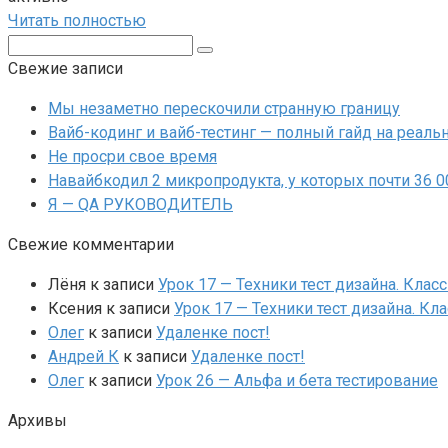
Читать полностью
Поиск:
Свежие записи
Мы незаметно перескочили странную границу
Вайб-кодинг и вайб-тестинг — полный гайд на реальн
Не просри свое время
Навайбкодил 2 микропродукта, у которых почти 36 
Я — QA РУКОВОДИТЕЛЬ
Свежие комментарии
Лёня
к записи
Урок 17 — Техники тест дизайна. Клас
Ксения
к записи
Урок 17 — Техники тест дизайна. Кл
Олег
к записи
Удаленке пост!
Андрей К
к записи
Удаленке пост!
Олег
к записи
Урок 26 — Альфа и бета тестирование
Архивы