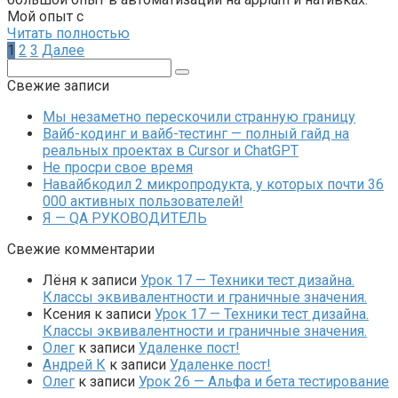
Мой опыт с
Читать полностью
Пагинация
1
2
3
Далее
записей
Поиск:
Свежие записи
Мы незаметно перескочили странную границу
Вайб-кодинг и вайб-тестинг — полный гайд на
реальных проектах в Cursor и ChatGPT
Не просри свое время
Навайбкодил 2 микропродукта, у которых почти 36
000 активных пользователей!
Я — QA РУКОВОДИТЕЛЬ
Свежие комментарии
Лёня
к записи
Урок 17 — Техники тест дизайна.
Классы эквивалентности и граничные значения.
Ксения
к записи
Урок 17 — Техники тест дизайна.
Классы эквивалентности и граничные значения.
Олег
к записи
Удаленке пост!
Андрей К
к записи
Удаленке пост!
Олег
к записи
Урок 26 — Альфа и бета тестирование