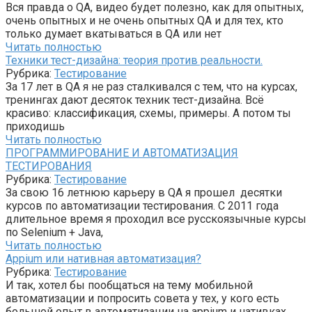
Вся правда о QA, видео будет полезно, как для опытных,
очень опытных и не очень опытных QA и для тех, кто
только думает вкатываться в QA или нет
Читать полностью
Техники тест-дизайна: теория против реальности.
Рубрика:
Тестирование
За 17 лет в QA я не раз сталкивался с тем, что на курсах,
тренингах дают десяток техник тест-дизайна. Всё
красиво: классификация, схемы, примеры. А потом ты
приходишь
Читать полностью
ПРОГРАММИРОВАНИЕ И АВТОМАТИЗАЦИЯ
ТЕСТИРОВАНИЯ
Рубрика:
Тестирование
​За свою 16 летнюю карьеру в QA я прошел десятки
курсов по автоматизации тестирования. С 2011 года
длительное время я проходил все русскоязычные курсы
по Selenium + Java,
Читать полностью
Appium или нативная автоматизация?
Рубрика:
Тестирование
И так, хотел бы пообщаться на тему мобильной
автоматизации и попросить совета у тех, у кого есть
большой опыт в автоматизации на appium и нативках.