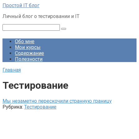
Перейти
Простой IT блог
к
Личный блог о тестировании и IT
контенту
Поиск:
Обо мне
Мои курсы
Содержание
Полезности
Главная
Тестирование
Мы незаметно перескочили странную границу
Рубрика:
Тестирование