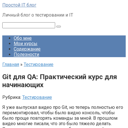
Перейти
Простой IT блог
к
Личный блог о тестировании и IT
контенту
Поиск:
Обо мне
Мои курсы
Содержание
Полезности
Главная
»
Тестирование
Git для QA: Практический курс для
начинающих
Рубрика:
Тестирование
Я уже выпускал видео про Git, но теперь полностью его
перемонтировал, чтобы было видно консоль, чтобы
было проще повторять команды за мной. В прошлом
видео многие писали, что это было тяжело делать.