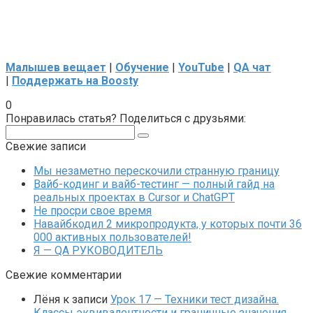
Малышев вещает
|
Обучение
|
YouTube
|
QA чат
|
Поддержать на Boosty
0
Понравилась статья? Поделиться с друзьями:
Поиск:
Свежие записи
Мы незаметно перескочили странную границу
Вайб-кодинг и вайб-тестинг — полный гайд на
реальных проектах в Cursor и ChatGPT
Не просри свое время
Навайбкодил 2 микропродукта, у которых почти 36
000 активных пользователей!
Я — QA РУКОВОДИТЕЛЬ
Свежие комментарии
Лёня
к записи
Урок 17 — Техники тест дизайна.
Классы эквивалентности и граничные значения.