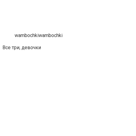
wambochkiwambochki
Все три, девочки