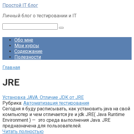
Перейти
Простой IT блог
к
Личный блог о тестировании и IT
контенту
Поиск:
Обо мне
Мои курсы
Содержание
Полезности
Главная
JRE
Установка JAVA. Отличие JDK от JRE
Рубрика:
Автоматизация тестирования
Сегодня я буду расписывать, как установить java на свой
компьютер и чем отличается jre и jdk JRE( Java Runtime
Environment ) — это среда выполнения Java. JRE
предназначена для пользователей.
Читать полностью