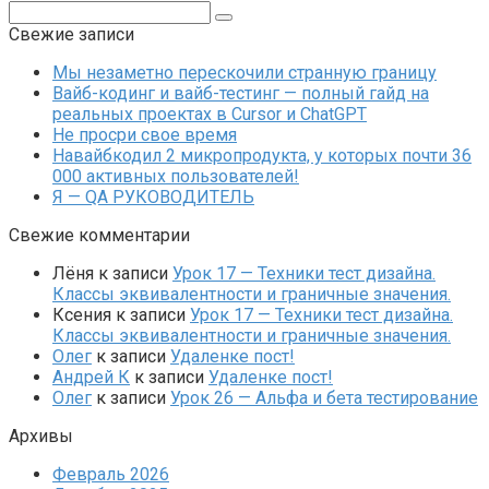
Поиск:
Свежие записи
Мы незаметно перескочили странную границу
Вайб-кодинг и вайб-тестинг — полный гайд на
реальных проектах в Cursor и ChatGPT
Не просри свое время
Навайбкодил 2 микропродукта, у которых почти 36
000 активных пользователей!
Я — QA РУКОВОДИТЕЛЬ
Свежие комментарии
Лёня
к записи
Урок 17 — Техники тест дизайна.
Классы эквивалентности и граничные значения.
Ксения
к записи
Урок 17 — Техники тест дизайна.
Классы эквивалентности и граничные значения.
Олег
к записи
Удаленке пост!
Андрей К
к записи
Удаленке пост!
Олег
к записи
Урок 26 — Альфа и бета тестирование
Архивы
Февраль 2026