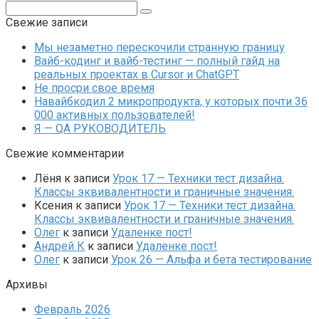
Поиск:
Свежие записи
Мы незаметно перескочили странную границу
Вайб-кодинг и вайб-тестинг — полный гайд на
реальных проектах в Cursor и ChatGPT
Не просри свое время
Навайбкодил 2 микропродукта, у которых почти 36
000 активных пользователей!
Я — QA РУКОВОДИТЕЛЬ
Свежие комментарии
Лёня
к записи
Урок 17 — Техники тест дизайна.
Классы эквивалентности и граничные значения.
Ксения
к записи
Урок 17 — Техники тест дизайна.
Классы эквивалентности и граничные значения.
Олег
к записи
Удаленке пост!
Андрей К
к записи
Удаленке пост!
Олег
к записи
Урок 26 — Альфа и бета тестирование
Архивы
Февраль 2026