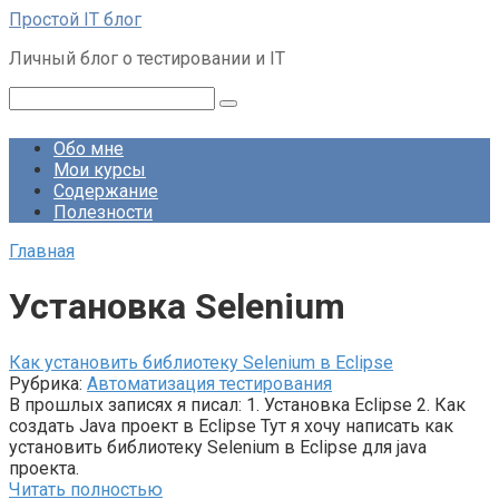
Перейти
Простой IT блог
к
Личный блог о тестировании и IT
контенту
Поиск:
Обо мне
Мои курсы
Содержание
Полезности
Главная
Установка Selenium
Как установить библиотеку Selenium в Eclipse
Рубрика:
Автоматизация тестирования
В прошлых записях я писал: 1. Установка Eclipse 2. Как
создать Java проект в Eclipse Тут я хочу написать как
установить библиотеку Selenium в Eclipse для java
проекта.
Читать полностью