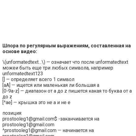
Шпора по регулярным выражениям, составленная на
основе видео:
\(unformatedtext…\) — означает что после unformatedtext
можеи быть еще три любых символа, например
unformatedtext123
[] — определяет всего 1 символ
[aA] — ищется или маленькая ли большая а
[0-9a-z] — диапазон от а до z пишется какая то буква от a
до z
[^ae] — крышка это не а и не e
позиция:
prostooleg1@gmail.com$ -заканчивается на
prostooleg1@gmail.com
^prostooleg1@gmail.com — начинается на