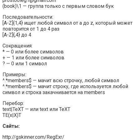
prostooleg1@gmail.com
(book)\1 — группа только с первым словом бук
Последовательности:
[A-Z]{1,4} ищет любой символ от а до z, который может
повторится от 1 до 4 раз
[A-Z]{,4} до 4
Сокращения:
* — 0 или более символов
+ — 1 или более символов
? — 0 или 1 символ
Примеры:
^.*members$ — мачит всю строчку, любой символ
^.*members$ — мачит строку, где используется любой
символ и строка закачнивается на members
Перебор:
text|TeXT — или text или TeXT
TE(x|X)T
Сайты:
http://gskinner.com/RegExr/