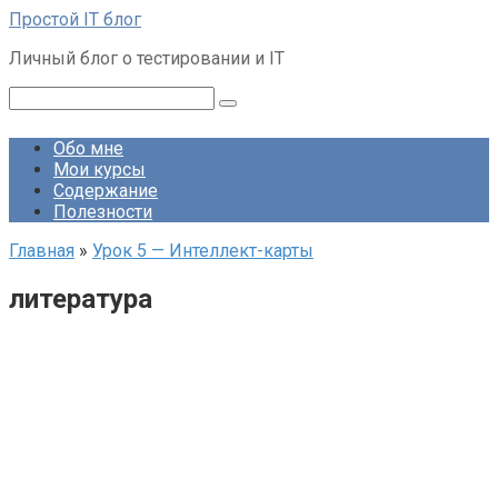
Перейти
Простой IT блог
к
Личный блог о тестировании и IT
контенту
Поиск:
Обо мне
Мои курсы
Содержание
Полезности
Главная
»
Урок 5 — Интеллект-карты
литература