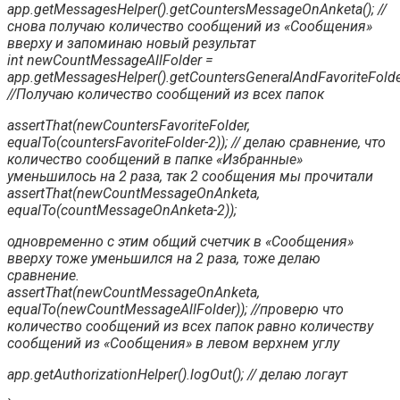
app.getMessagesHelper().getCountersMessageOnAnketa(); //
снова получаю количество сообщений из «Сообщения»
вверху и запоминаю новый результат
int newCountMessageAllFolder =
app.getMessagesHelper().getCountersGeneralAndFavoriteFolde
//Получаю количество сообщений из всех папок
assertThat(newCountersFavoriteFolder,
equalTo(countersFavoriteFolder-2)); // делаю сравнение, что
количество сообщений в папке «Избранные»
уменьшилось на 2 раза, так 2 сообщения мы прочитали
assertThat(newCountMessageOnAnketa,
equalTo(countMessageOnAnketa-2));
одновременно с этим общий счетчик в «Сообщения»
вверху тоже уменьшился на 2 раза, тоже делаю
сравнение.
assertThat(newCountMessageOnAnketa,
equalTo(newCountMessageAllFolder)); //проверю что
количество сообщений из всех папок равно количеству
сообщений из «Сообщения» в левом верхнем углу
app.getAuthorizationHelper().logOut(); // делаю логаут