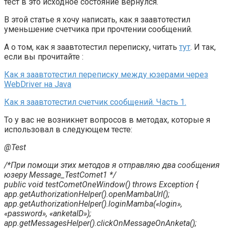
тест в это исходное состояние вернулся.
В этой статье я хочу написать, как я заавтотестил
уменьшение счетчика при прочтении сообщений.
А о том, как я заавтотестил переписку, читать
тут
. И так,
если вы прочитайте :
Как я заавтотестил переписку между юзерами через
WebDriver на Java
Как я заавтотестил счетчик сообщений. Часть 1.
То у вас не возникнет вопросов в методах, которые я
использовал в следующем тесте:
@Test
/*При помощи этих методов я отправляю два сообщения
юзеру Message_TestComet1 */
public void testCometOneWindow() throws Exception {
app.getAuthorizationHelper().openMambaUrl();
app.getAuthorizationHelper().loginMamba(«login»,
«password», «anketaID»);
app.getMessagesHelper().clickOnMessageOnAnketa();