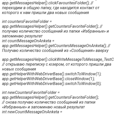
app.getMessagesHelper().clickFavouritesFolder(); //
переходим в общую папку, где находится контакт от
которого к нам пришли два новых сообщения
int countersFavoriteFolder =
app.getMessagesHelper().getCountersFavoriteFolder(); //
получаю количество сообщений из папки «Избранные» и
запоминаю результат
int countMessageOnAnketa =
app.getMessagesHelper().getCountersMessageOnAnketa(); //
Получаю количество сообщений из «Сообщения» вверху
app.getMessagesHelper().clickWriteMessageToMessage_TestC
// открываю переписку с юзером, от которого пришли два
новых сообщения
app.getHelperWithWebDriverBase().switchToWindow(1);
app.getHelperWithWebDriverBase().closeWindow(1);
app.getHelperWithWebDriverBase().switchToWindow(0);
int newCountersFavoriteFolder =
app.getMessagesHelper().getCountersFavoriteFolder();
// снова получаю количество сообщений из папки
«Избранные» и запоминаю новый результат
int newCountMessageOnAnketa =