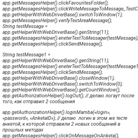
app.getMessagesHelper().clickFavouritesFolder();
app.getMessagesHelper().clickWriteMessageToMessage_TestC
app.getHelperWithWebDriverBase().switchToWindow(1);
app.getMessagesHelper().verifyTextAreaMessage();
String testMessage =
app.getHelperWithWebDriverBase().genString(11);
app.getMessagesHelper().eneterTextToMessager(testMessage)
app.getMessagesHelper().clickSendMessage();
String testMessage1 =
app.getHelperWithWebDriverBase().genString(11);
app.getMessagesHelper().eneterTextToMessager(testMessage1
app.getMessagesHelper().clickSendMessage();
app.getHelperWithWebDriverBase().closeWindow(1);
app.getHelperWithWebDriverBase().switchToWindow(0);
app.getHelperWithWebDriverBase().getCountWindow();
app.getAuthorizationHelper().logOut(); // делаю логаут после
того, как отправил 2 сообщения
app.getAuthorizationHelper().loginMamba(«login»,
«password», «AnketaID»); // делаю логин в этом же тесте
анкетой, к которой отправили 2 новых сообщений в
прошлых методах
app.getMessagesHelper().clickOnMessageOnAnketa();