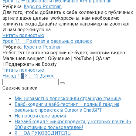
Урок 12 — Шаблоны и публичные API в postman
Рубрика:
Курс по Postman
Для того, чтобы добавить к себе коллекции с публичных
api или даже целые workspace-ы, нам необходимо
кликнуть сюда Давайте кликнем например на zoom api
И нам перекинуло на
Читать полностью
Урок 11 — Postman в реальных задачах
Рубрика:
Курс по Postman
Ребят, тут текстовой версии не будет, смотрим видео
Малышев вещает | Обучение | YouTube | QA чат
| Поддержать на Boosty
Читать полностью
Пагинация
Назад
1
2
3
…
12
Далее
записей
Поиск:
Свежие записи
Мы незаметно перескочили странную границу
Вайб-кодинг и вайб-тестинг — полный гайд на
реальных проектах в Cursor и ChatGPT
Не просри свое время
Навайбкодил 2 микропродукта, у которых почти 36
000 активных пользователей!
Я — QA РУКОВОДИТЕЛЬ