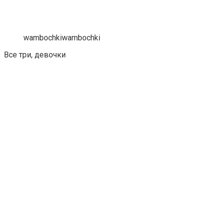
wambochkiwambochki
Все три, девочки