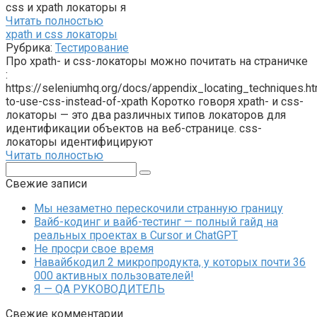
css и xpath локаторы я
Читать полностью
xpath и css локаторы
Рубрика:
Тестирование
Про xpath- и css-локаторы можно почитать на страничке
:
https://seleniumhq.org/docs/appendix_locating_techniques.ht
to-use-css-instead-of-xpath Коротко говоря xpath- и css-
локаторы — это два различных типов локаторов для
идентификации объектов на веб-странице. css-
локаторы идентифицируют
Читать полностью
Поиск:
Свежие записи
Мы незаметно перескочили странную границу
Вайб-кодинг и вайб-тестинг — полный гайд на
реальных проектах в Cursor и ChatGPT
Не просри свое время
Навайбкодил 2 микропродукта, у которых почти 36
000 активных пользователей!
Я — QA РУКОВОДИТЕЛЬ
Свежие комментарии