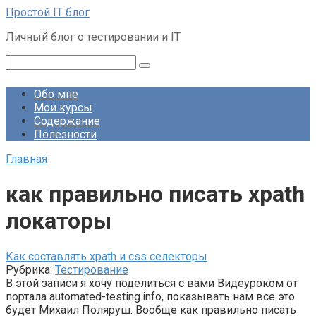
Перейти
Простой IT блог
к
Личный блог о тестировании и IT
контенту
Поиск:
Обо мне
Мои курсы
Содержание
Полезности
Главная
как правильно писать xpath
локаторы
Как составлять xpath и css селекторы
Рубрика:
Тестирование
В этой записи я хочу поделиться с вами Видеуроком от
портала automated-testing.info, показывать нам все это
будет Михаил Поляруш. Вообще как правильно писать