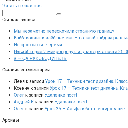
Читать полностью
Поиск:
Свежие записи
Мы незаметно перескочили странную границу
Вайб-кодинг и вайб-тестинг — полный гайд на реальн
Не просри свое время
Навайбкодил 2 микропродукта, у которых почти 36 
Я — QA РУКОВОДИТЕЛЬ
Свежие комментарии
Лёня
к записи
Урок 17 — Техники тест дизайна. Клас
Ксения
к записи
Урок 17 — Техники тест дизайна. Кл
Олег
к записи
Удаленке пост!
Андрей К
к записи
Удаленке пост!
Олег
к записи
Урок 26 — Альфа и бета тестирование
Архивы