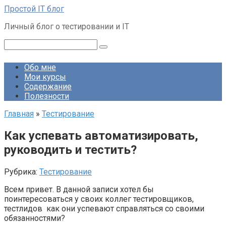
Перейти
Простой IT блог
к
Личный блог о тестировании и IT
контенту
Поиск:
Обо мне
Мои курсы
Содержание
Полезности
Главная
»
Тестирование
Как успевать автоматизировать,
руководить и тестить?
Рубрика:
Тестирование
Всем привет. В данной записи хотел бы
поинтересоваться у своих коллег тестировщиков,
тестлидов как они успевают справляться со своими
обязанностями?