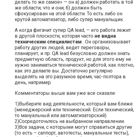
делать то же самое» — он а) должен работать в той
же области, что и они; б) должен быть
сфокусирован на этой области. То есть либо он
крутой автоматизатор, либо супер мануальщик.
А когда фигачит супер QA lead, — его работа лежит
в другой плоскости, которая часто
не видна
техническим специалистам
. Он организовывает
работу других людей, ведет переговоры,
планирует, и пр. QA lead безусловно должен знать
предметную область, продукт, но для этого ему не
нужно заниматься технической работой, как плотно,
как это делаете вы. Достаточно регулярно
выделять на это разумное время, час-полтора в
день, например.
Комментаторы выше вам уже все сказали:
1)Выберите вид деятельности, который вам ближе
(менеджерский или технический. Если технический,
то мануальный или автоматизаторский)
2)Сосредоточьтесь на выбранном направлении.
3)Все задачи, с которыми могут справиться другие
(то есть – саппорт, автотесты, мануальные тесты),