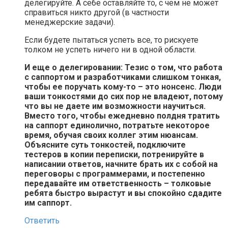
делегируйте. А себе оставляйте то, с чем не может
справиться никто другой (в частности
менеджерские задачи).
Если будете пытаться успеть все, то рискуете
толком не успеть ничего ни в одной области.
И еще о делегировании: Тезис о том, что работа
с саппортом и разработчиками слишком тонкая,
чтобы ее поручать кому-то – это нонсенс. Люди
ваши тонкостями до сих пор не владеют, потому
что вы не даете им возможности научиться.
Вместо того, чтобы ежедневно полдня тратить
на саппорт единолично, потратьте некоторое
время, обучая своих коллег этим нюансам.
Объясните суть тонкостей, подключите
тестеров в копии переписки, потренируйте в
написании ответов, начните брать их с собой на
переговоры с программерами, и постепенно
передавайте им ответственность – толковые
ребята быстро вырастут и вы спокойно сдадите
им саппорт.
Ответить