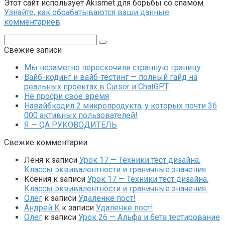
Этот сайт использует Akismet для борьбы со спамом.
Узнайте, как обрабатываются ваши данные
комментариев
.
Поиск:
Свежие записи
Мы незаметно перескочили странную границу
Вайб-кодинг и вайб-тестинг — полный гайд на
реальных проектах в Cursor и ChatGPT
Не просри свое время
Навайбкодил 2 микропродукта, у которых почти 36
000 активных пользователей!
Я — QA РУКОВОДИТЕЛЬ
Свежие комментарии
Лёня
к записи
Урок 17 — Техники тест дизайна.
Классы эквивалентности и граничные значения.
Ксения
к записи
Урок 17 — Техники тест дизайна.
Классы эквивалентности и граничные значения.
Олег
к записи
Удаленке пост!
Андрей К
к записи
Удаленке пост!
Олег
к записи
Урок 26 — Альфа и бета тестирование