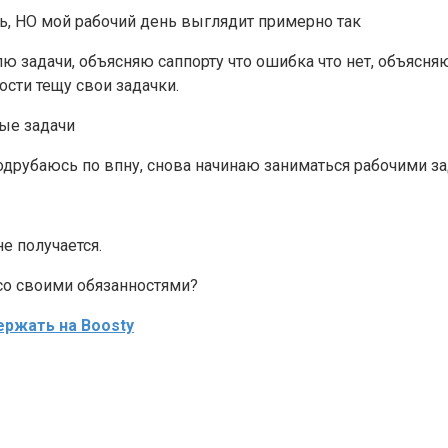
ть, НО мой рабочий день выглядит примерно так
влю задачи, объясняю саппорту что ошибка что нет, объясн
сти тещу свои задачки.
ные задачи
одрубаюсь по впну, снова начинаю заниматься рабочими з
е получается.
со своими обязанностями?
ржать на Boosty