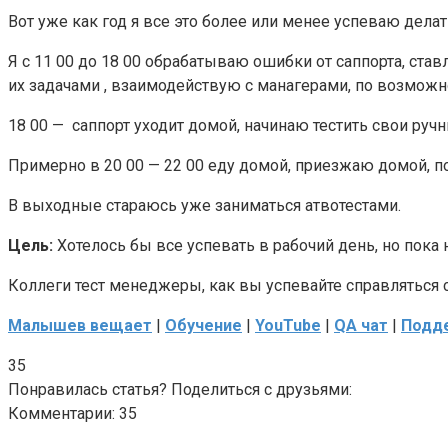
Вот уже как год я все это более или менее успеваю дела
Я с 11 00 до 18 00 обрабатываю ошибки от саппорта, ста
их задачами , взаимодействую с манагерами, по возможно
18 00 — саппорт уходит домой, начинаю тестить свои руч
Примерно в 20 00 — 22 00 еду домой, приезжаю домой, п
В выходные стараюсь уже заниматься атвотестами.
Цель:
Хотелось бы все успевать в рабочий день, но пока н
Коллеги тест менеджеры, как вы успевайте справляться 
Малышев вещает
|
Обучение
|
YouTube
|
QA чат
|
Подде
35
Понравилась статья? Поделиться с друзьями:
Комментарии: 35