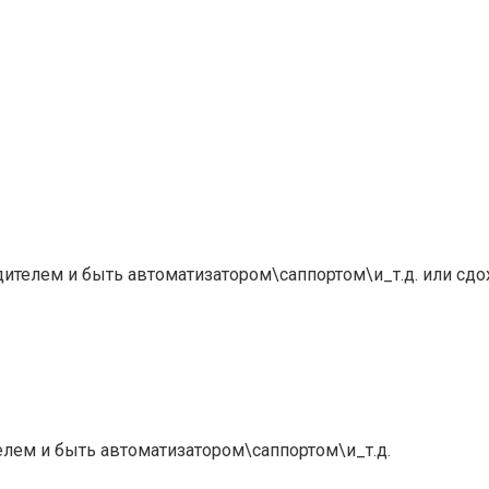
телем и быть автоматизатором\саппортом\и_т.д. или сдох
елем и быть автоматизатором\саппортом\и_т.д.