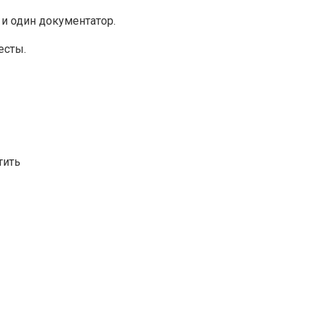
 и один документатор.
есты.
тить