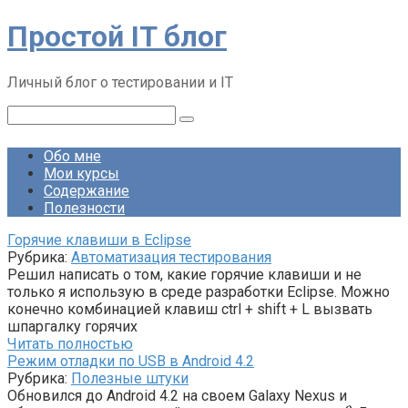
Перейти
Простой IT блог
к
контенту
Личный блог о тестировании и IT
Поиск:
Обо мне
Мои курсы
Содержание
Полезности
Горячие клавиши в Eclipse
Рубрика:
Автоматизация тестирования
Решил написать о том, какие горячие клавиши и не
только я использую в среде разработки Eclipse. Можно
конечно комбинацией клавиш ctrl + shift + L вызвать
шпаргалку горячих
Читать полностью
Режим отладки по USB в Android 4.2
Рубрика:
Полезные штуки
Обновился до Android 4.2 на своем Galaxy Nexus и