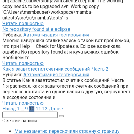
org.apache.subversion.javahl.ClientException: The working
copy needs to be upgraded svn: Working copy
‘C:\Users\mambauser\workspace\mamba-
uitests\src\ru\mamba\tests’ is
Читать полностью
No repository found at в eclipse
Рубрика:
Автоматизация тестирования
Многие наверняка сталкивались с такой вот проблемой,
что при Help — Check for Updates в Eclipse возникала
ошибка No repository found at и куча всяких ошибок.
Вообщем то
Читать полностью
Как я заавтотестил счетчик сообщений. Часть 2
Рубрика:
Автоматизация тестирования
В статье Как я заавтотестил счетчик сообщений. Часть
1 я расписал, как я заавтотестил счетчик сообщений при
переносе контакта из одной папки в другую, вернул тест
в исходное состояние и
Читать полностью
Пагинация
Назад
1
…
9
10
11
12
Далее
записей
Поиск:
Свежие записи
Мы незаметно перескочили странную границу