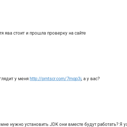
я ява стоит и прошла проверку на сайте
ыглядит у меня
http://prntscr.com/7mqp3j
, а у вас?
и мне нужно установить JDK они вместе будут работать? Я 