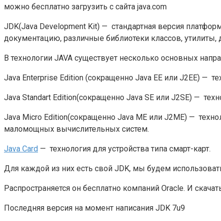
можно бесплатно загрузить с сайта java.com
JDK(Java Development Kit) — стандартная версия платфор
документацию, различные библиотеки классов, утилиты, 
В технологии JAVA существует несколько основных напра
Java Enterprise Edition (сокращенно Java EE или J2EE) —
Java Standart Edition(сокращенно Java SE или J2SE) — те
Java Micro Edition(сокращенно Java ME или J2ME) — те
маломощных вычислительных систем.
Java Card
— технология для устройства типа смарт-карт.
Для каждой из них есть свой JDK, мы будем использовать
Распространяется он бесплатно компаний Oracle. И скачать
Последняя версия на момент написания JDK 7u9