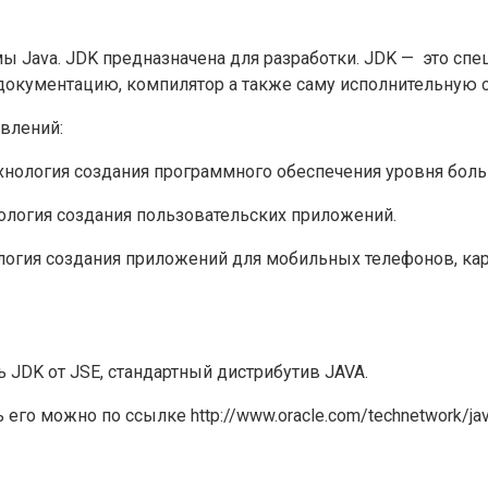
мы Java. JDK предназначена для разработки. JDK — это с
документацию, компилятор а также саму исполнительную с
влений:
 технология создания программного обеспечения уровня бол
хнология создания пользовательских приложений.
хнология создания приложений для мобильных телефонов, 
 JDK от JSE, стандартный дистрибутив JAVA.
 его можно по ссылке http://www.oracle.com/technetwork/jav