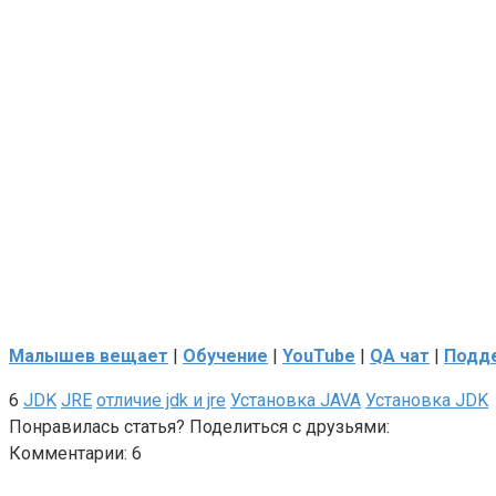
Малышев вещает
|
Обучение
|
YouTube
|
QA чат
|
Подде
6
JDK
JRE
отличие jdk и jre
Установка JAVA
Установка JDK
Понравилась статья? Поделиться с друзьями:
Комментарии: 6