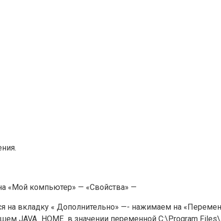
ния.
на «Мой компьютер» — «Свойства» —
я на вкладку « Дополнительно» —- нажимаем на «Переме
ем JAVA_HOME в значении переменной C:\Program Files\Ja