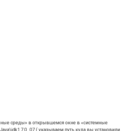
нные среды» в открывшемся окне в «системные
va\jdk1.7.0_07 ( указываем путь куда вы установили